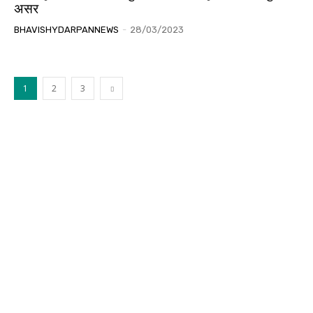
असर
BHAVISHYDARPANNEWS
-
28/03/2023
1
2
3