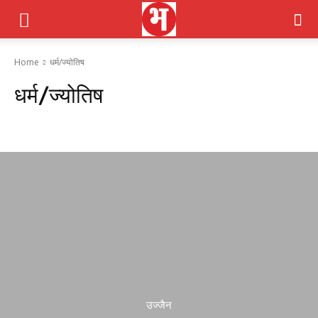
Home
धर्म/ज्योतिष
धर्म/ज्योतिष
politics
Sports / खेल
अंतरराष्ट्रीय
अनूपपुर
अपराध
उज्जैन