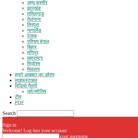
जम्मू कश्मीर
झारखंड
तमिलनाडु
तेलंगाना
त्रिपुरा
नागालैंड
पंजाब
पश्चिम बंगाल
बिहार
मणिपुर
महाराष्ट्र
मिज़ोरम
मेघालय
हमारे अखबार का उद्देश्य
लाइफस्टाइल
विडियो गैलरी
धर्म/ज्योतिष
टीम
PDF
Search
Sign in
Welcome! Log into your account
your username