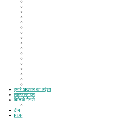
केरल
गुजरात
गोवा
छत्तीसगढ़
जम्मू कश्मीर
झारखंड
तमिलनाडु
तेलंगाना
त्रिपुरा
नागालैंड
पंजाब
पश्चिम बंगाल
बिहार
मणिपुर
महाराष्ट्र
मिज़ोरम
मेघालय
हमारे अखबार का उद्देश्य
लाइफस्टाइल
विडियो गैलरी
धर्म/ज्योतिष
टीम
PDF