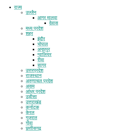
राज्य
उज्जैन
आगर मालवा
देवास
मध्य प्रदेश
शहर
इंदौर
भोपाल
अनूपपुर
ग्वालियर
रीवा
सागर
उत्तरप्रदेश
राजस्थान
अरुणाचल प्रदेश
असम
आंध्र प्रदेश
उड़ीसा
उत्तराखंड
कर्नाटक
केरल
गुजरात
गोवा
छत्तीसगढ़