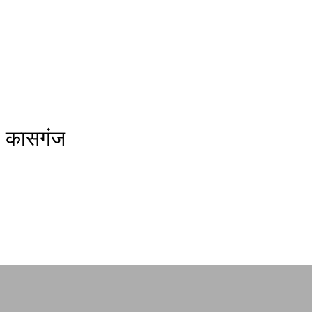
कासगंज
अयोध्या
कानपुर
कासगंज
गोरखपुर
जौनपुर
नोएडा