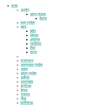
राज्य
उज्जैन
आगर मालवा
देवास
मध्य प्रदेश
शहर
इंदौर
भोपाल
अनूपपुर
ग्वालियर
रीवा
सागर
उत्तरप्रदेश
राजस्थान
अरुणाचल प्रदेश
असम
आंध्र प्रदेश
उड़ीसा
उत्तराखंड
कर्नाटक
केरल
गुजरात
गोवा
छत्तीसगढ़