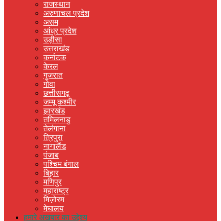
राजस्थान
अरुणाचल प्रदेश
असम
आंध्र प्रदेश
उड़ीसा
उत्तराखंड
कर्नाटक
केरल
गुजरात
गोवा
छत्तीसगढ़
जम्मू कश्मीर
झारखंड
तमिलनाडु
तेलंगाना
त्रिपुरा
नागालैंड
पंजाब
पश्चिम बंगाल
बिहार
मणिपुर
महाराष्ट्र
मिज़ोरम
मेघालय
हमारे अखबार का उद्देश्य