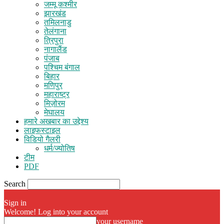
जम्मू कश्मीर
झारखंड
तमिलनाडु
तेलंगाना
त्रिपुरा
नागालैंड
पंजाब
पश्चिम बंगाल
बिहार
मणिपुर
महाराष्ट्र
मिज़ोरम
मेघालय
हमारे अखबार का उद्देश्य
लाइफस्टाइल
विडियो गैलरी
धर्म/ज्योतिष
टीम
PDF
Search
Sign in
Welcome! Log into your account
your username