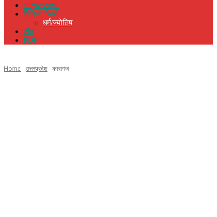
लाइफस्टाइल
विडियो गैलरी
धर्म/ज्योतिष
टीम
PDF
Home
उत्तरप्रदेश
कासगंज