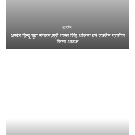
उज्जैन
अखंड हिन्दू युवा संगठन,श्री भारत सिंह आंजना बने उज्जैन ग्रामीण
जिला अध्यक्ष