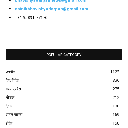
bhavishyadarpannews@gmail.com
dainikbhavishyadarpan@gmail.com
+91 95891-77176
POPULAR CATEGORY
उज्जैन
1125
देश/विदेश
836
मध्य प्रदेश
275
भोपाल
212
देवास
170
आगर मालवा
169
इंदौर
158