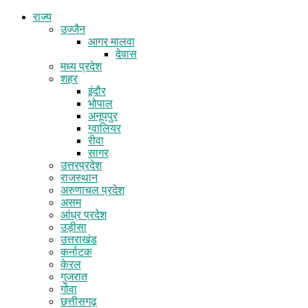
राज्य
उज्जैन
आगर मालवा
देवास
मध्य प्रदेश
शहर
इंदौर
भोपाल
अनूपपुर
ग्वालियर
रीवा
सागर
उत्तरप्रदेश
राजस्थान
अरुणाचल प्रदेश
असम
आंध्र प्रदेश
उड़ीसा
उत्तराखंड
कर्नाटक
केरल
गुजरात
गोवा
छत्तीसगढ़