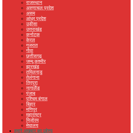
राजस्थान
अरुणाचल प्रदेश
असम
आंध्र प्रदेश
उड़ीसा
उत्तराखंड
कर्नाटक
केरल
गुजरात
गोवा
छत्तीसगढ़
जम्मू कश्मीर
झारखंड
तमिलनाडु
तेलंगाना
त्रिपुरा
नागालैंड
पंजाब
पश्चिम बंगाल
बिहार
मणिपुर
महाराष्ट्र
मिज़ोरम
मेघालय
हमारे अखबार का उद्देश्य