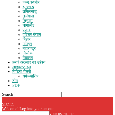
जम्मू कश्मीर
झारखंड
तमिलनाडु
तेलंगाना
त्रिपुरा
नागालैंड
पंजाब
पश्चिम बंगाल
बिहार
मणिपुर
महाराष्ट्र
मिज़ोरम
मेघालय
हमारे अखबार का उद्देश्य
लाइफस्टाइल
विडियो गैलरी
धर्म/ज्योतिष
टीम
PDF
Search
Sign in
Welcome! Log into your account
your username