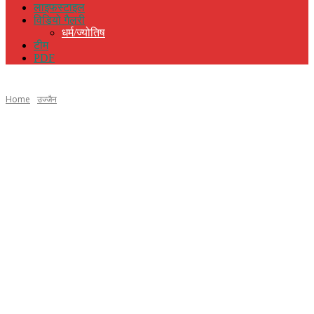
लाइफस्टाइल
विडियो गैलरी
धर्म/ज्योतिष
टीम
PDF
Home
उज्जैन