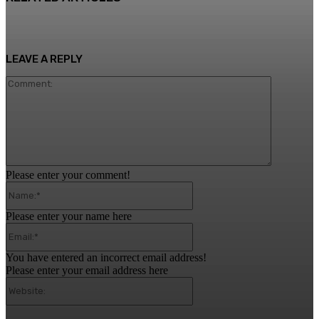
LEAVE A REPLY
Comment:
Please enter your comment!
Name:*
Please enter your name here
Email:*
You have entered an incorrect email address!
Please enter your email address here
Website: